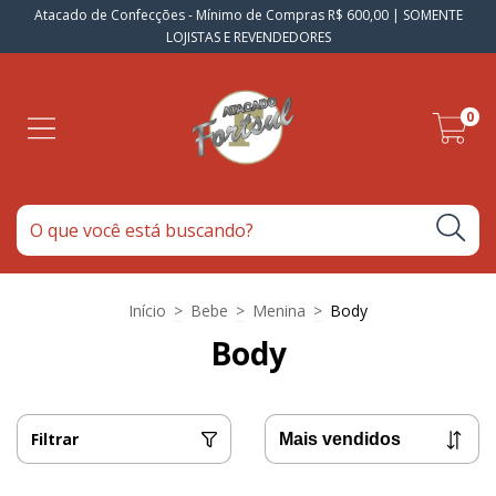
Atacado de Confecções - Mínimo de Compras R$ 600,00 | SOMENTE
LOJISTAS E REVENDEDORES
0
Início
>
Bebe
>
Menina
>
Body
Body
Filtrar