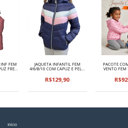
INF FEM
JAQUETA INFANTIL FEM
PACOTE COM
PUZ FREE
4/6/8/10 COM CAPUZ E PELO
VENTO FEM I
80
BLUE ROSE - 23079
KAPPES -
0
R$129,90
R$92
Início