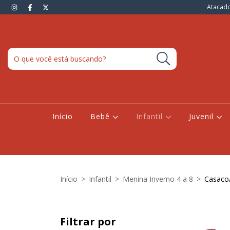
Atacado
Início
Bebê
Infantil
Juvenil
Início
>
Infantil
>
Menina Inverno 4 a 8
>
Casaco
Filtrar por