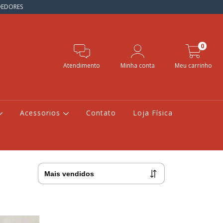
NDEDORES
0
Atendimento
Minha conta
Meu carrinho
Acessorios
Contato
Loja Física