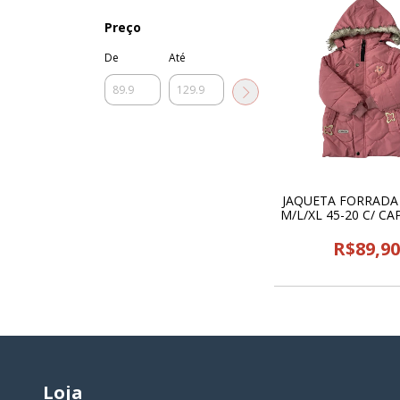
Preço
De
Até
JAQUETA FORRADA 
M/L/XL 45-20 C/ CA
LOOK - 220
R$89,9
Loja