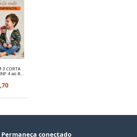
 3 CORTA
NF 4 ao 8
 26005
,70
Permaneça conectado