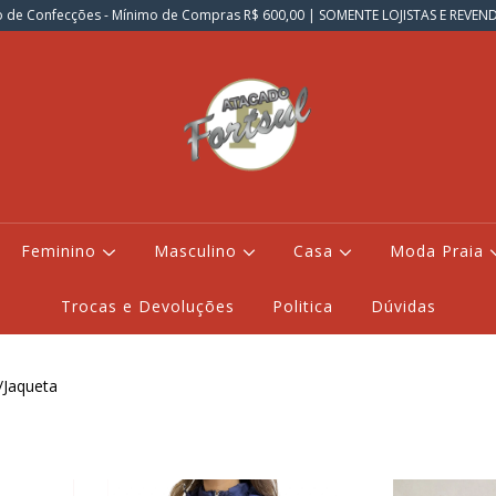
 de Confecções - Mínimo de Compras R$ 600,00 | SOMENTE LOJISTAS E REVE
Feminino
Masculino
Casa
Moda Praia
Trocas e Devoluções
Politica
Dúvidas
/Jaqueta