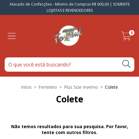
Atacado de Confecções - Mínimo de Compras R$ 600,00 | SOMENTE
LOJISTAS E REVENDEDORES
0
Início
>
Feminino
>
Plus Size Inverno
>
Colete
Colete
Não temos resultados para sua pesquisa. Por favor,
tente com outros filtros.