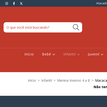
Atacado
Início
Bebê
Infantil
Juvenil
Início
>
Infantil
>
Menina Inverno 4 a 8
>
Macac
Não tem