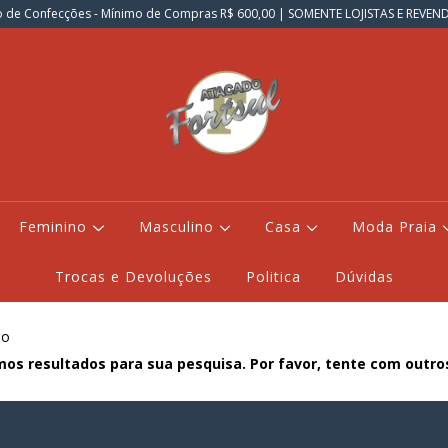
 de Confecções - Mínimo de Compras R$ 600,00 | SOMENTE LOJISTAS E REVE
Feminino
Masculino
Casa
Moda Praia
Trocas e Devoluções
Politica
Dúvidas
ao
os resultados para sua pesquisa. Por favor, tente com outros 