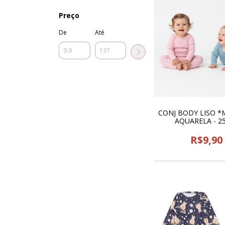
Preço
De
Até
CONJ BODY LISO 
AQUARELA - 2
R$9,90