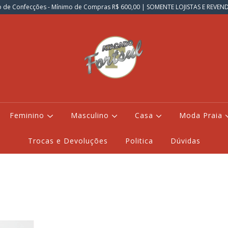
 de Confecções - Mínimo de Compras R$ 600,00 | SOMENTE LOJISTAS E REVE
Feminino
Masculino
Casa
Moda Praia
Trocas e Devoluções
Politica
Dúvidas