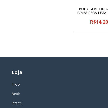
BODY BEBE LIND
P/M/G PEGA LEGAL
R$14,2
Loja
Início
Bebê
Infantil