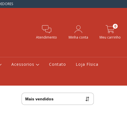
NDEDORES
0
Atendimento
Minha conta
Meu carrinho
Acessorios
Contato
Loja Física