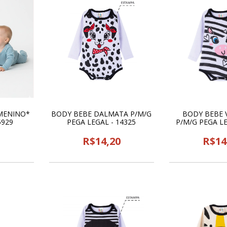
*MENINO*
BODY BEBE DALMATA P/M/G
BODY BEBE 
5929
PEGA LEGAL - 14325
P/M/G PEGA LE
R$14,20
R$14