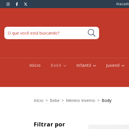
Atacado
Início
Bebê
Infantil
Juvenil
Início
>
Bebe
>
Menino Inverno
>
Body
Filtrar por