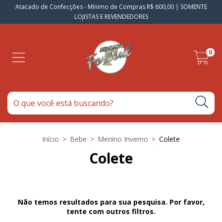
Atacado de Confecções - Mínimo de Compras R$ 600,00 | SOMENTE
LOJISTAS E REVENDEDORES
0
Início
>
Bebe
>
Menino Inverno
>
Colete
Colete
Não temos resultados para sua pesquisa. Por favor,
tente com outros filtros.