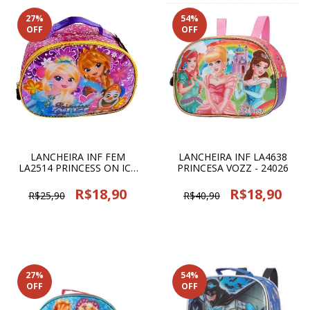
27
%
54
%
OFF
OFF
LANCHEIRA INF FEM
LANCHEIRA INF LA4638
LA2514 PRINCESS ON ICE
PRINCESA VOZZ - 24026
VOZZ - 13764
R$18,90
R$18,90
R$25,90
R$40,90
27
%
54
%
OFF
OFF