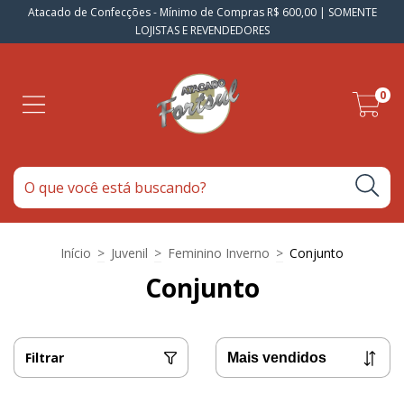
Atacado de Confecções - Mínimo de Compras R$ 600,00 | SOMENTE
LOJISTAS E REVENDEDORES
0
Início
>
Juvenil
>
Feminino Inverno
>
Conjunto
Conjunto
Filtrar