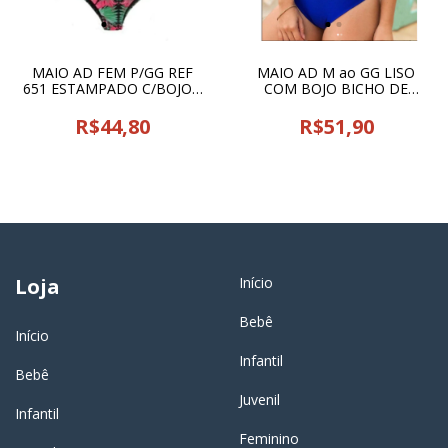
MAIO AD FEM P/GG REF
MAIO AD M ao GG LISO
651 ESTAMPADO C/BOJO -
COM BOJO BICHO DE
FRAGRANT ROSES COD
PRAIA - 18900
13988
R$44,80
R$51,90
Loja
Início
Bebê
Início
Infantil
Bebê
Juvenil
Infantil
Feminino