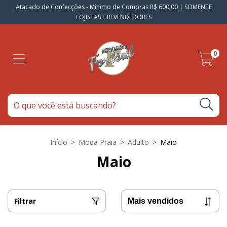
Atacado de Confecções - Mínimo de Compras R$ 600,00 | SOMENTE
LOJISTAS E REVENDEDORES
0
Início
>
Moda Praia
>
Adulto
>
Maio
Maio
Filtrar