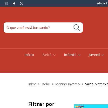
Atacado
Início
Bebê
Infantil
Juvenil
Início
>
Bebe
>
Menino Inverno
>
Saida Materni
Filtrar por