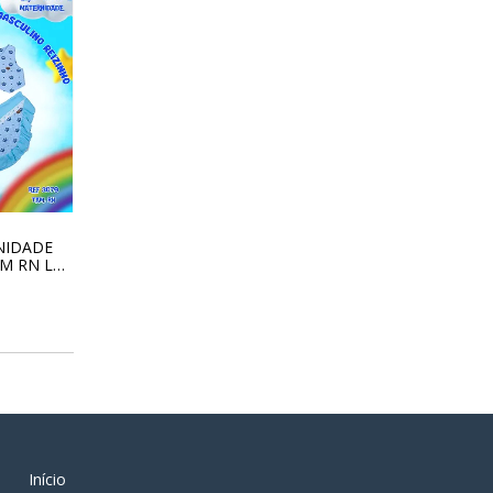
NIDADE
M RN LA
141
0
Início