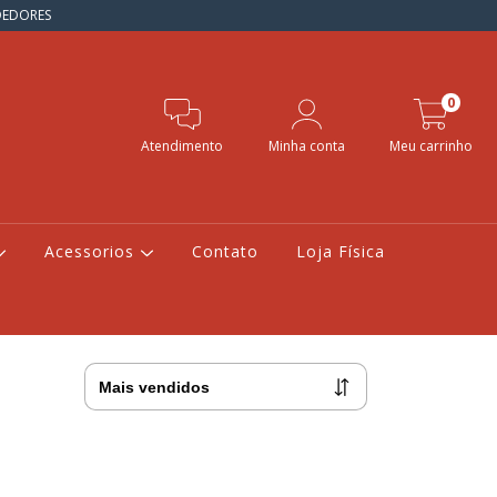
NDEDORES
0
Atendimento
Minha conta
Meu carrinho
Acessorios
Contato
Loja Física