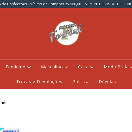
 de Confecções - Mínimo de Compras R$ 600,00 | SOMENTE LOJISTAS E REVE
Feminino
Masculino
Casa
Moda Praia
Trocas e Devoluções
Politica
Dúvidas
dade