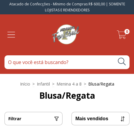
Atacado de Confecções - Mínimo de Compras R$ 600,00 | SOMENTE
LOJISTAS E REVENDEDORES
0
Início
>
Infantil
>
Menina 4 a 8
>
Blusa/Regata
Blusa/Regata
Filtrar