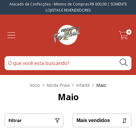
Atacado de Confecções - Mínimo de Compras R$ 600,00 | SOMENTE
LOJISTAS E REVENDEDORES
0
Início
>
Moda Praia
>
Infantil
>
Maio
Maio
Filtrar