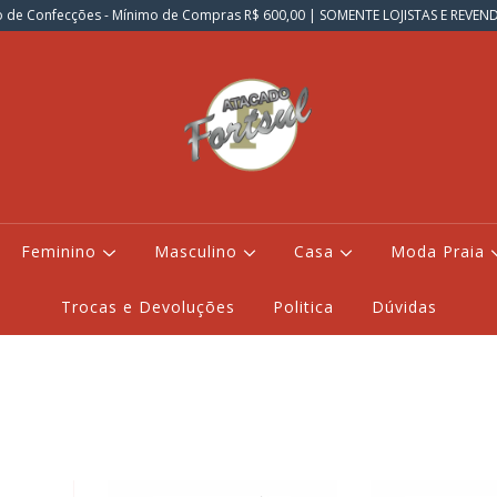
 de Confecções - Mínimo de Compras R$ 600,00 | SOMENTE LOJISTAS E REVE
Feminino
Masculino
Casa
Moda Praia
Trocas e Devoluções
Politica
Dúvidas