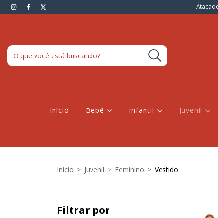
Atacado
Início
Bebê
Infantil
Juvenil
Início
>
Juvenil
>
Feminino
>
Vestido
Filtrar por