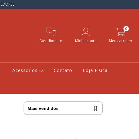
NDEDORES
0
Atendimento
Minha conta
Meu carrinho
Acessorios
Contato
Loja Física