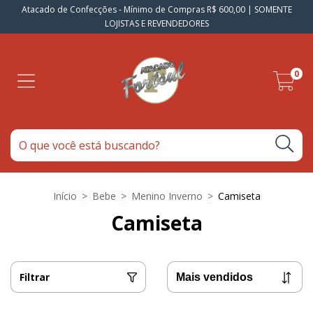
Atacado de Confecções - Mínimo de Compras R$ 600,00 | SOMENTE
LOJISTAS E REVENDEDORES
0
Início
>
Bebe
>
Menino Inverno
>
Camiseta
Camiseta
Filtrar