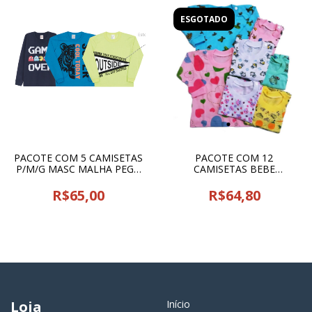
ESGOTADO
PACOTE COM 5 CAMISETAS
PACOTE COM 12
P/M/G MASC MALHA PEGA
CAMISETAS BEBE
LEGAL - 25170
FEM/MASC P/M/G CLASSE -
00414
R$65,00
R$64,80
Loja
Início