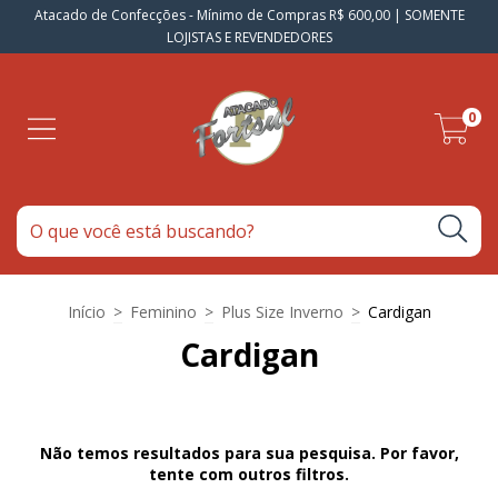
Atacado de Confecções - Mínimo de Compras R$ 600,00 | SOMENTE
LOJISTAS E REVENDEDORES
0
Início
>
Feminino
>
Plus Size Inverno
>
Cardigan
Cardigan
Não temos resultados para sua pesquisa. Por favor,
tente com outros filtros.