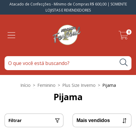
Atacado de Confecções - Mínimo de Compras R$ 600,00 | SOMENTE
LOJISTAS E REVENDEDORES
0
Início
>
Feminino
>
Plus Size Inverno
>
Pijama
Pijama
Filtrar