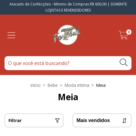
Atacado de Confecções - Mínimo de Compras R$ 600,00 | SOMENTE
LOJISTAS E REVENDEDORES
0
Início
>
Bebe
>
Moda intima
>
Meia
Meia
Filtrar