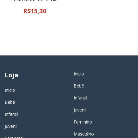
SNOOPY 61 CIA DA MEIA -
25529
R$15,30
Loja
Início
Bebê
Início
Infantil
Bebê
Juvenil
Infantil
Feminino
Juvenil
Masculino