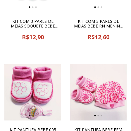
KIT COM 3 PARES DE
KIT COM 3 PARES DE
MEIAS SOQUETE BEBE
MEIAS BEBE RN MENINA
MENINA 35 17/22 CIA DA
REF 061 - CIA DA MEIA -
MEIA - 13227
13066
R$12,90
R$12,60
KIT PANTUFA BEBE 005
KIT PANTUFA BEBE FEM