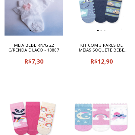
MEIA BEBE RN/G 22
KIT COM 3 PARES DE
C/RENDA E LACO - 18887
MEIAS SOQUETE BEBE
MENINO 36 17/22 CIA DA
MEIA - 13228
R$7,30
R$12,90