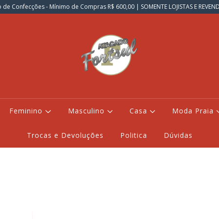
 de Confecções - Mínimo de Compras R$ 600,00 | SOMENTE LOJISTAS E REVE
Feminino
Masculino
Casa
Moda Praia
Trocas e Devoluções
Politica
Dúvidas