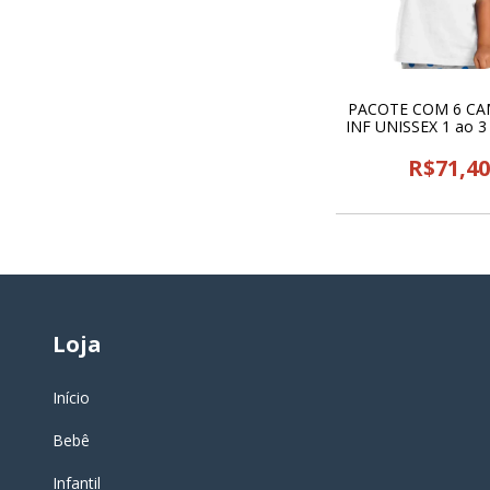
PACOTE COM 6 CA
INF UNISSEX 1 ao 
CLASSE - 239
R$71,4
Loja
Início
Bebê
Infantil