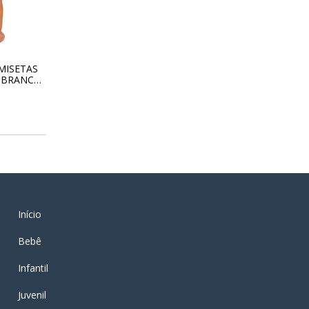
MISETAS
3 BRANCA
72
0
Início
Bebê
Infantil
Juvenil