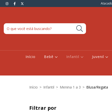
Atacado
Início
Bebê
Infantil
Juvenil
Início
>
Infantil
>
Menina 1 a 3
>
Blusa/Regata
Filtrar por