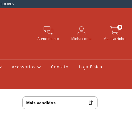
NDEDORES
0
Atendimento
Minha conta
Meu carrinho
Acessorios
Contato
Loja Física