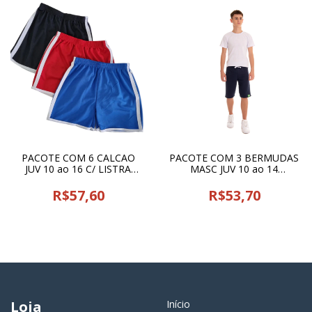
PACOTE COM 6 CALCAO
PACOTE COM 3 BERMUDAS
JUV 10 ao 16 C/ LISTRA
MASC JUV 10 ao 14
CLASSE - 22274
MOLETINHO TAITA KIDS -
25677
R$57,60
R$53,70
Loja
Início