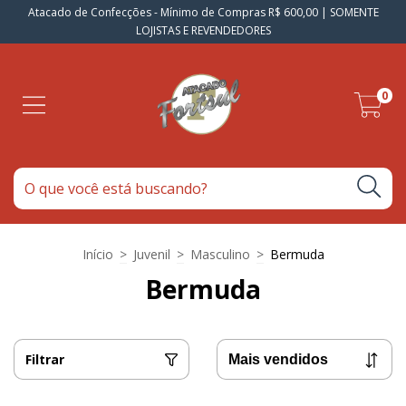
Atacado de Confecções - Mínimo de Compras R$ 600,00 | SOMENTE
LOJISTAS E REVENDEDORES
0
Início
>
Juvenil
>
Masculino
>
Bermuda
Bermuda
Filtrar