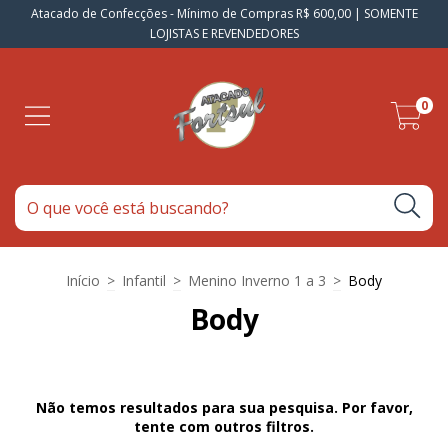
Atacado de Confecções - Mínimo de Compras R$ 600,00 | SOMENTE
LOJISTAS E REVENDEDORES
0
Início
>
Infantil
>
Menino Inverno 1 a 3
>
Body
Body
Não temos resultados para sua pesquisa. Por favor,
tente com outros filtros.