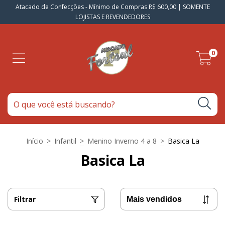
Atacado de Confecções - Mínimo de Compras R$ 600,00 | SOMENTE
LOJISTAS E REVENDEDORES
0
Início
>
Infantil
>
Menino Inverno 4 a 8
>
Basica La
Basica La
Filtrar