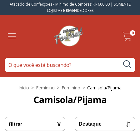
Atacado de Confecções - Mínimo de Compras R$ 600,00 | SOMENTE
LOJISTAS E REVENDEDORES
0
Início
>
Feminino
>
Feminino
>
Camisola/Pijama
Camisola/Pijama
Filtrar