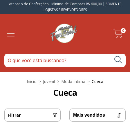
Atacado de Confecções - Mínimo de Compras R$ 600,00 | SOMENTE
LOJISTAS E REVENDEDORES
0
Início
>
Juvenil
>
Moda Intima
>
Cueca
Cueca
Filtrar