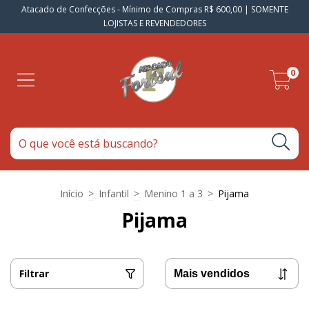
Atacado de Confecções - Mínimo de Compras R$ 600,00 | SOMENTE
LOJISTAS E REVENDEDORES
0
Início
>
Infantil
>
Menino 1 a 3
>
Pijama
Pijama
Filtrar