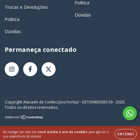
Politica
Trocas e Devoluções
Dúvidas
Politica
Dúvidas
Permaneça conectado
Copyright Atacado de Confecções Fortsul - 03703965000139 - 2026.
Todos os direitos reservados.
Ao navegar por este site
você aceita o uso de cookies
para agilizar a
ENTENDI
sua experiência de compra.