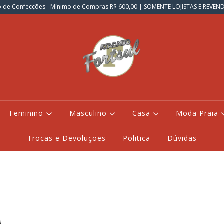
 de Confecções - Mínimo de Compras R$ 600,00 | SOMENTE LOJISTAS E REVE
Feminino
Masculino
Casa
Moda Praia
Trocas e Devoluções
Politica
Dúvidas