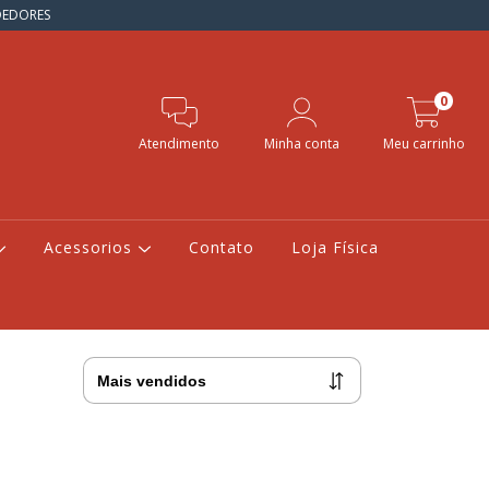
NDEDORES
0
Atendimento
Minha conta
Meu carrinho
Acessorios
Contato
Loja Física