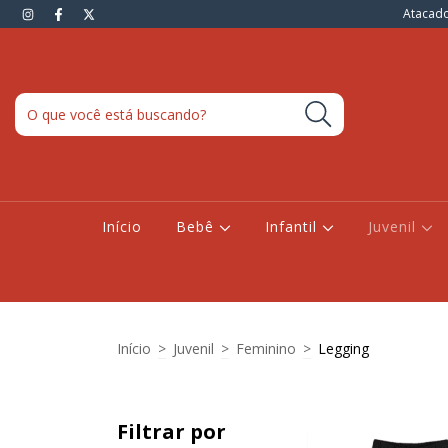
Atacado
Início
Bebê
Infantil
Juvenil
Início
>
Juvenil
>
Feminino
>
Legging
Filtrar por