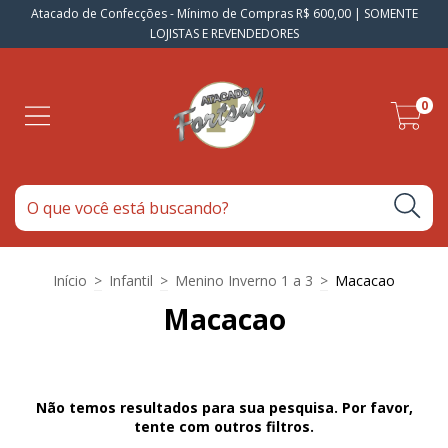
Atacado de Confecções - Mínimo de Compras R$ 600,00 | SOMENTE
LOJISTAS E REVENDEDORES
0
Início
>
Infantil
>
Menino Inverno 1 a 3
>
Macacao
Macacao
Não temos resultados para sua pesquisa. Por favor,
tente com outros filtros.