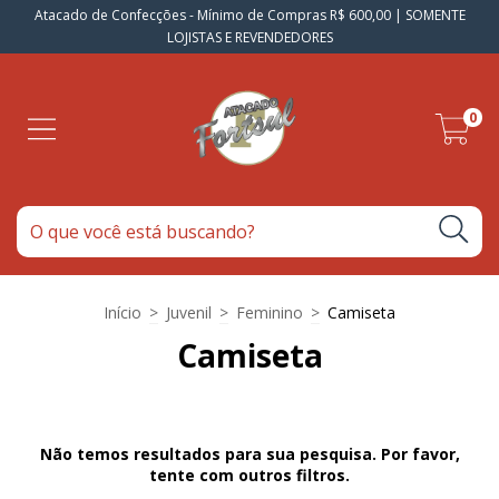
Atacado de Confecções - Mínimo de Compras R$ 600,00 | SOMENTE
LOJISTAS E REVENDEDORES
0
Início
>
Juvenil
>
Feminino
>
Camiseta
Camiseta
Não temos resultados para sua pesquisa. Por favor,
tente com outros filtros.