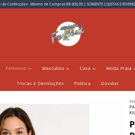
 de Confecções - Mínimo de Compras R$ 600,00 | SOMENTE LOJISTAS E REVE
Feminino
Masculino
Casa
Moda Praia
Trocas e Devoluções
Politica
Dúvidas
Iní
PA
KI
P