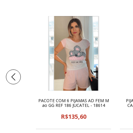
PACOTE COM 6 PIJAMAS AD FEM M
PIJ
ao GG REF 186 JUCATEL - 18614
CA
R$135,60
 FEM P/GG
ERNO PEGA