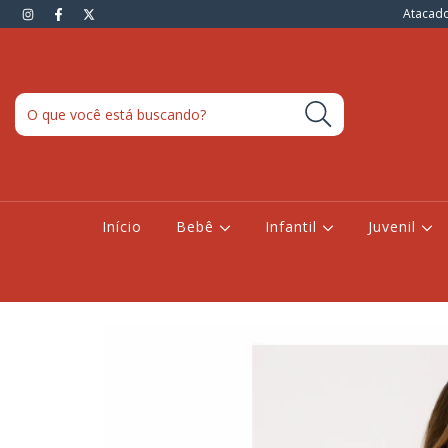
Atacado
Início
Bebê
Infantil
Juvenil