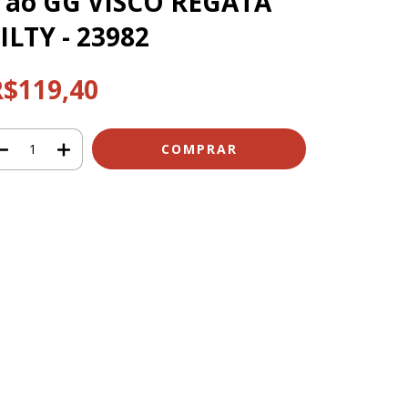
 ao GG VISCO REGATA
ILTY - 23982
R$119,40