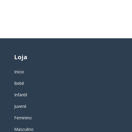
88
9,90
Loja
Início
Bebê
Infantil
Juvenil
Feminino
Masculino