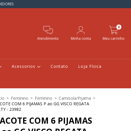
NDEDORES
0
Atendimento
Minha conta
Meu carrinho
Acessorios
Contato
Loja Física
cio
>
Feminino
>
Feminino
>
Camisola/Pijama
>
COTE COM 6 PIJAMAS P ao GG VISCO REGATA
LTY - 23982
ACOTE COM 6 PIJAMAS